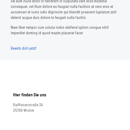
vel eum iriure dolor in hendrerit in vulputate velit esse molestie
consequat, vel illum dolore eu feugiat nulla facilisis at vero eros et
accumsan et iusto odio dignissim qui blandit praesent luptatum zzril
delenit augue duis dolore te feugait nulla facilisi.
Nam liber tempor cum soluta nobis eleifend option congue nihil
imperdiet doming id quod mazim placerat facer
Bewirb dich jetzt!
Hier finden Sie uns
Raiffeisenstraße 3A
25799 Wrohm