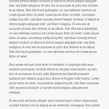
nonumy eirmod tempor invidunt ut labore et dolore magna aliquyam
erat, sed diam voluptua. At vero eos et accusam et justo duo dolores
et ea rebum. Stet clita kasd gubergren, no sea takimata sanctus est
Lorem ipsum dolor sit amet. Lorem ipsum dolor sit amet, consetetur
sadipscing elitr, sed diam nonumy eirmod tempor invidunt ut labore et
dolore magna aliquyam erat, sed diam voluptua. At vero eos et
accusam et justo duo dolores et ea rebum. Stet clita kasd gubergren,
no sea takimata sanctus est Lorem ipsum dolor sit amet. Lorem ipsum
dolor sit amet, consetetur sadipscing elitr, sed diam nonumy eirmod
tempor invidunt ut labore et dolore magna aliquyam erat, sed diam
voluptua. At vero eos et accusam et justo duo dolores et ea rebum.
Stet clita kasd gubergren, no sea takimata sanctus est Lorem ipsum
dolor sit amet.
Duis autem vel eum iriure dolor in hendrerit in vulputate velit esse
molestie consequat, vel illum dolore eu feugiat nulla facilisis at vero
eros et accumsan et iusto odio dignissim qui blandit praesent
luptatum zzril delenit augue duis dolore te feugait nulla facilisi. Lorem
ipsum dolor sit amet, consectetuer adipiscing elit, sed diam nonummy
nibh euismod tincidunt ut laoreet dolore magna aliquam erat
volutpat.
Ut wisi enim ad minim veniam, quis nostrud exerci tation ullamcorper
suscipit lobortis nisl ut aliquip ex ea commodo consequat. Duis autem