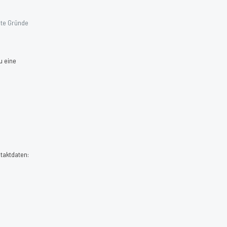
gte Gründe
u eine
taktdaten: