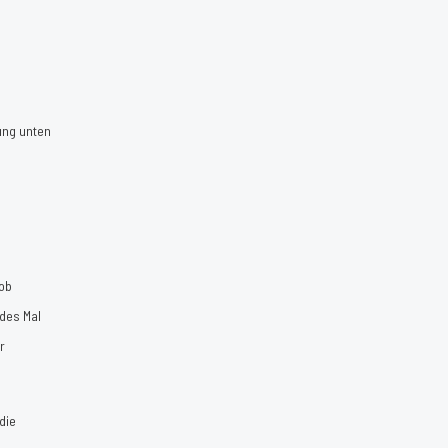
ung unten
ob
edes Mal
r
die