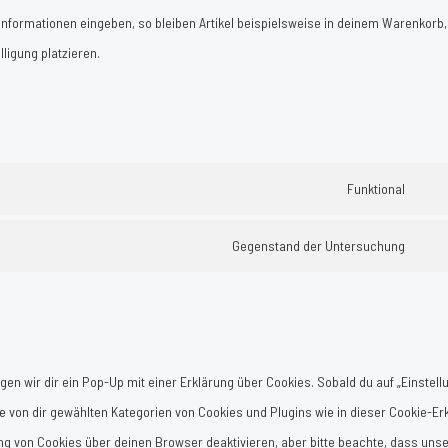
nformationen eingeben, so bleiben Artikel beispielsweise in deinem Warenkorb,
ligung platzieren.
Funktional
Cons
to
Gegenstand der Untersuchung
Cons
serv
to
word
serv
sons
en wir dir ein Pop-Up mit einer Erklärung über Cookies. Sobald du auf „Einstel
alle von dir gewählten Kategorien von Cookies und Plugins wie in dieser Cookie-Er
 von Cookies über deinen Browser deaktivieren, aber bitte beachte, dass uns