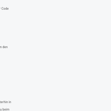
er Code
um den
erhin in
du beim