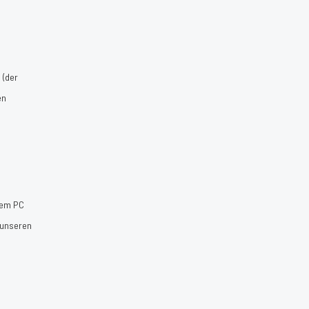
 (der
en
dem PC
 unseren